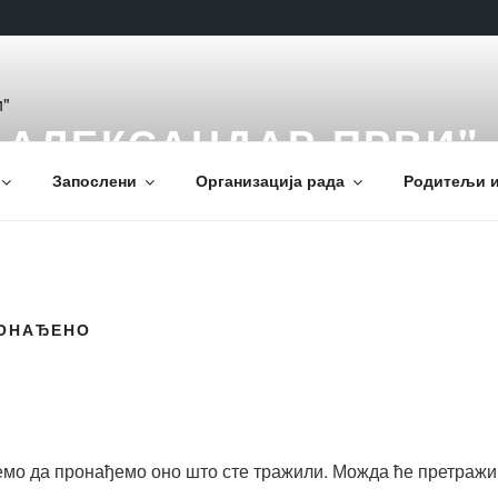
 АЛЕКСАНДАР ПРВИ"
Запослени
Организација рада
Родитељи и
РОНАЂЕНО
емо да пронађемо оно што сте тражили. Можда ће претраж