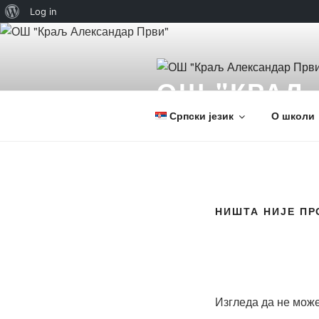
О
Log in
Скочи
Вордпресу
на
садржај
ОШ "КРАЉ
Српски језик
О школи
НИШТА НИЈЕ П
Изгледа да не мож