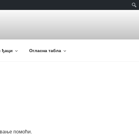
Прет
 ђаци
Огласна табла
ивање помоћи.