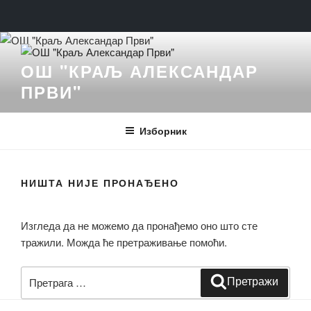
Скочи
на
ОШ "КРАЉ АЛЕКСАНДАР
садржај
ПРВИ"
Изборник
НИШТА НИЈЕ ПРОНАЂЕНО
Изгледа да не можемо да пронађемо оно што сте
тражили. Можда ће претраживање помоћи.
Претрага
Претражи
за: