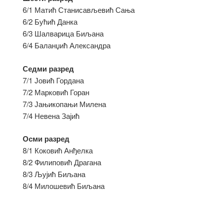
6/1 Матић Станисављевић Сања
6/2 Бућић Данка
6/3 Шалварица Биљана
6/4 Баланџић Александра
Седми разред
7/1 Јовић Гордана
7/2 Марковић Горан
7/3 Јањикопањи Милена
7/4 Невена Зајић
Осми разред
8/1 Коковић Анђелка
8/2 Филиповић Драгана
8/3 Љујић Биљана
8/4 Милошевић Биљана