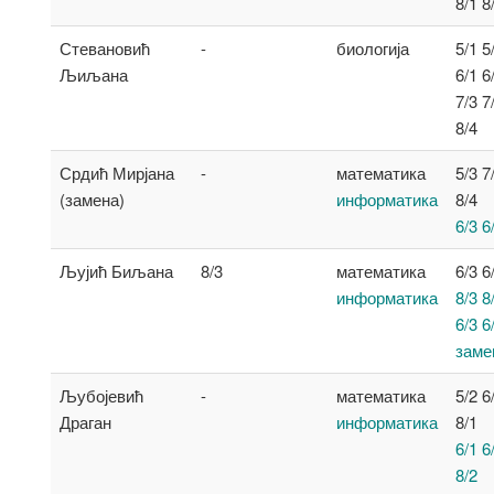
8/1 8
Стевановић
-
биологија
5/1 5
Љиљана
6/1 6
7/3 7
8/4
Срдић Мирјана
-
математика
5/3 7
(замена)
информатика
8/4
6/3 6
Љујић Биљана
8/3
математика
6/3 6
информатика
8/3 8
6/3 6
заме
Љубојевић
-
математика
5/2 6
Драган
информатика
8/1
6/1 6
8/2