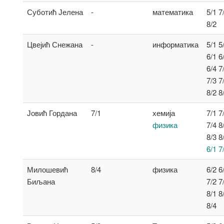
Суботић Јелена
-
математика
5/1 7
8/2
Цвејић Снежана
-
информатика
5/1 5
6/1 6
6/4 7
7/3 7
8/2 8
Јовић Гордана
7/1
хемија
7/1 7
физика
7/4 8
8/3 8
6/1 7
Милошевић
8/4
физика
6/2 6
Биљана
7/2 7
8/1 8
8/4