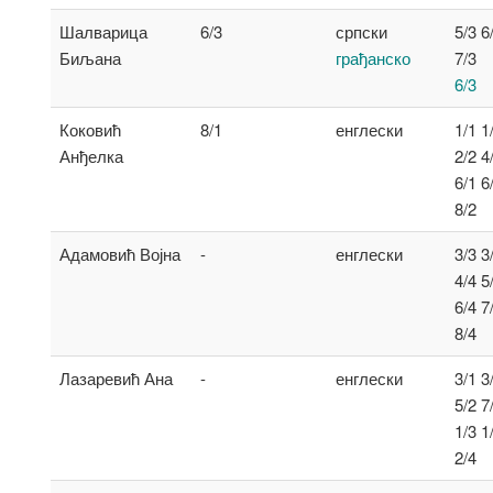
Шалварица
6/3
српски
5/3 6
Биљана
грађанско
7/3
6/3
Коковић
8/1
енглески
1/1 1
Анђелка
2/2 4
6/1 6
8/2
Адамовић Војна
-
енглески
3/3 3
4/4 5
6/4 7
8/4
Лазаревић Ана
-
енглески
3/1 3
5/2 7
1/3 1
2/4