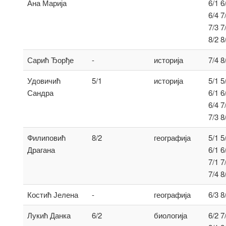
Ана Марија
6/1 6
6/4 7
7/3 7
8/2 8
Сарић Ђорђе
-
историја
7/4 8
Удовичић
5/1
историја
5/1 5
Сандра
6/1 6
6/4 7
7/3 8
Филиповић
8/2
географија
5/1 5
Драгана
6/1 6
7/1 7
7/4 8
Костић Јелена
-
географија
6/3 8
Лукић Данка
6/2
биологија
6/2 7