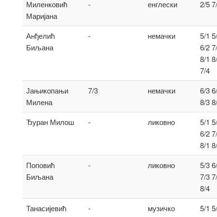
Миленковић
-
енглески
2/5 7
Маријана
Анђелић
-
немачки
5/1 5
Биљана
6/2 7
8/1 8
7/4
Јањикопањи
7/3
немачки
6/3 6
Милена
8/3 8
Ђуран Милош
-
ликовно
5/1 5
6/2 7
8/1 8
Поповић
-
ликовно
5/3 6
Биљана
7/3 7
8/4
Танасијевић
-
музичко
5/1 5