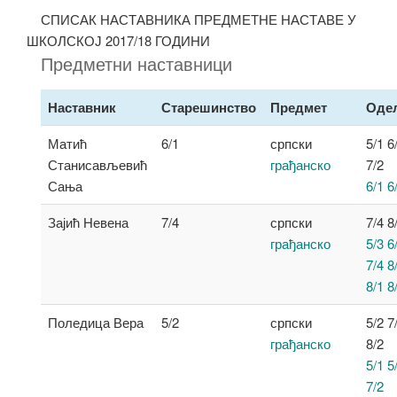
СПИСАК НАСТАВНИКА ПРЕДМЕТНЕ НАСТАВЕ У
ШКОЛСКОЈ 2017/18 ГОДИНИ
Предметни наставници
Наставник
Старешинство
Предмет
Оде
Матић
6/1
српски
5/1 6
Станисављевић
грађанско
7/2
Сања
6/1 6
Зајић Невена
7/4
српски
7/4 8
грађанско
5/3 6
7/4 8
8/1 8
Поледица Вера
5/2
српски
5/2 7
грађанско
8/2
5/1 5
7/2