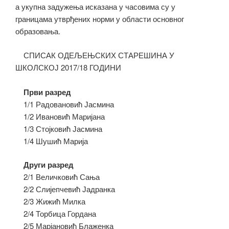
а укупна задужења исказана у часовима су у
границама утврђених норми у области основног
образовања.
СПИСАК ОДЕЉЕЊСКИХ СТАРЕШИНА У
ШКОЛСКОЈ 2017/18 ГОДИНИ
Први разред
1/1 Радовановић Јасмина
1/2 Ивановић Маријана
1/3 Стојковић Јасмина
1/4 Шушић Марија
Други разред
2/1 Величковић Сања
2/2 Слијепчевић Јадранка
2/3 Жижић Милка
2/4 Торбица Гордана
2/5 Марјановић Блаженка