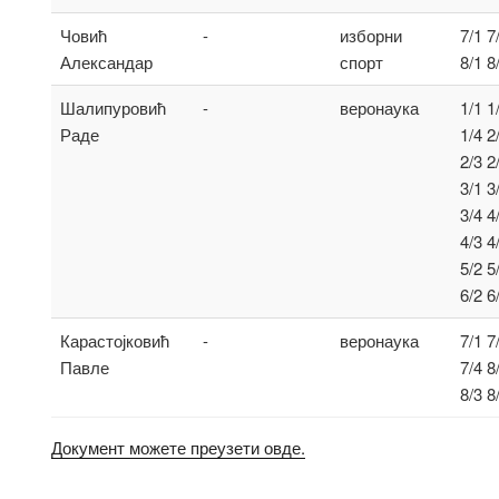
Човић
-
изборни
7/1 7
Александар
спорт
8/1 8
Шалипуровић
-
веронаука
1/1 1
Раде
1/4 2
2/3 2
3/1 3
3/4 4
4/3 4
5/2 5
6/2 6
Карастојковић
-
веронаука
7/1 7
Павле
7/4 8
8/3 8
Документ можете преузети овде.