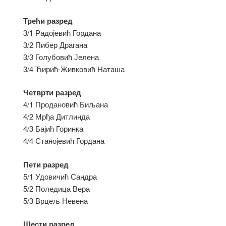
Трећи разред
3/1 Радојевић Гордана
3/2 Пибер Драгана
3/3 Голубовић Јелена
3/4 Ћирић-Живковић Наташа
Четврти разред
4/1 Продановић Биљана
4/2 Мрђа Дитлинда
4/3 Бајић Горинка
4/4 Станојевић Гордана
Пети разред
5/1 Удовичић Сандра
5/2 Поледица Вера
5/3 Врцељ Невена
Шести разред